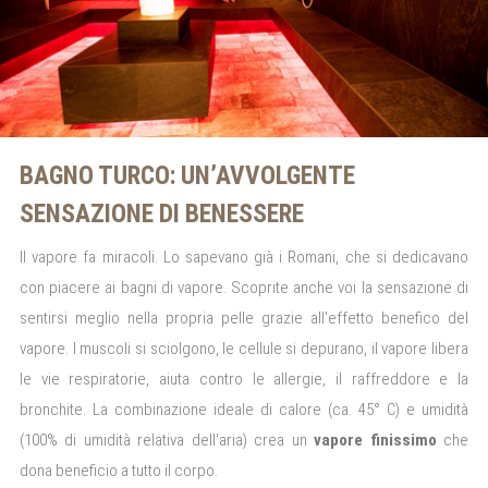
BAGNO TURCO: UN’AVVOLGENTE
SENSAZIONE DI BENESSERE
Il vapore fa miracoli. Lo sapevano già i Romani, che si dedicavano
con piacere ai bagni di vapore. Scoprite anche voi la sensazione di
sentirsi meglio nella propria pelle grazie all'effetto benefico del
vapore. I muscoli si sciolgono, le cellule si depurano, il vapore libera
le vie respiratorie, aiuta contro le allergie, il raffreddore e la
bronchite. La combinazione ideale di calore (ca. 45° C) e umidità
(100% di umidità relativa dell'aria) crea un
vapore finissimo
che
dona beneficio a tutto il corpo.