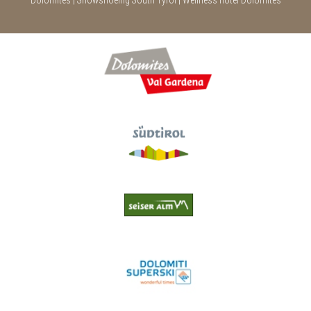
Dolomites
|
Snowshoeing South Tyrol
|
Wellness hotel Dolomites