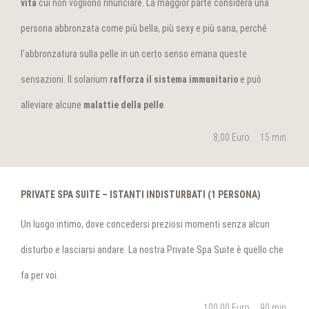
vita
cui non vogliono rinunciare. La maggior parte considera una
persona abbronzata come più bella, più sexy e più sana, perché
l'abbronzatura sulla pelle in un certo senso emana queste
sensazioni. Il solarium
rafforza il sistema immunitario
e può
alleviare alcune
malattie della pelle
.
8,00 Euro
15
PRIVATE SPA SUITE – ISTANTI INDISTURBATI (1 PERSONA)
Un luogo intimo, dove concedersi preziosi momenti senza alcun
disturbo e lasciarsi andare. La nostra Private Spa Suite è quello che
fa per voi.
100,00 Euro
90