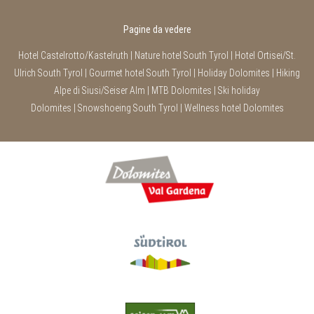
Pagine da vedere
Hotel Castelrotto/Kastelruth
|
Nature hotel South Tyrol
|
Hotel Ortisei/St.
Ulrich South Tyrol
|
Gourmet hotel South Tyrol
|
Holiday Dolomites
|
Hiking
Alpe di Siusi/Seiser Alm
|
MTB Dolomites
|
Ski holiday
Dolomites
|
Snowshoeing South Tyrol
|
Wellness hotel Dolomites