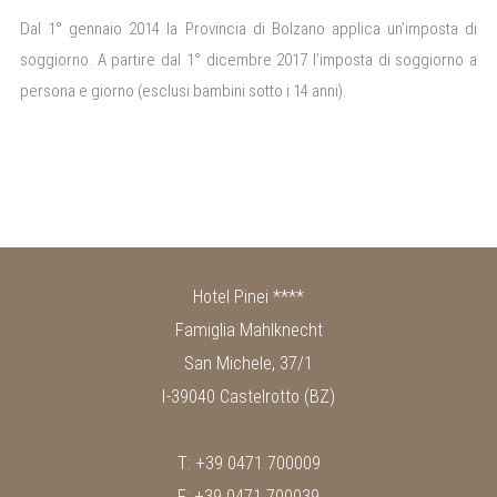
Dal 1° gennaio 2014 la Provincia di Bolzano applica un’imposta di
soggiorno. A partire dal 1° dicembre 2017 l’imposta di soggiorno a
persona e giorno (esclusi bambini sotto i 14 anni).
Hotel Pinei ****
Famiglia Mahlknecht
San Michele, 37/1
I-39040 Castelrotto (BZ)
T: +39 0471 700009
F: +39 0471 700039