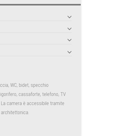
13
14
15
16
20
21
22
23
27
28
29
30
3
4
5
6
Cancella
Chiudi
cia, WC, bidet, specchio
igorifero, cassaforte, telefono, TV
. La camera è accessibile tramite
 architettonica.