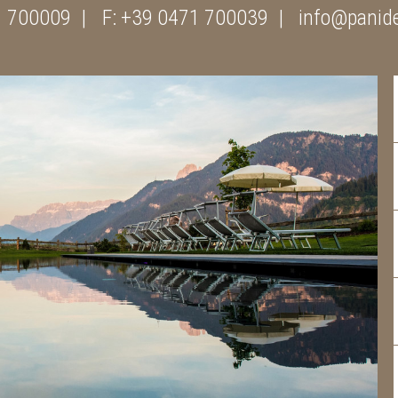
1 700009
F: +39 0471 700039
info@panide