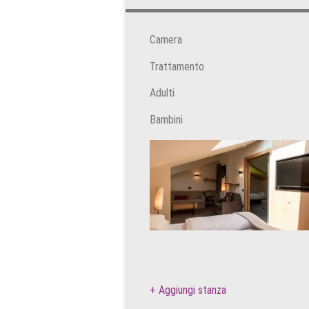
10
11
12
1
17
18
19
2
Camera
24
25
26
2
Trattamento
31
1
2
Adulti
Oggi
Can
Bambini
+ Aggiungi stanza