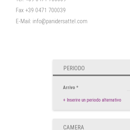
Fax +39 0471 700039
E-Mail:
info@
panidersattel.com
PERIODO
Arrivo
*
agost
+ Inserire un periodo alternativo
lun
mar
mer
gio
27
28
29
3
3
4
5
CAMERA