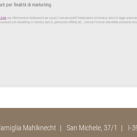
i per finalità di marketing.
o link
, con riferimento ai trattamenti per i quali il consenso dell’interessato è richiesto ai sensi di legge, acconse
ozionali e di marketing in merito a servizi, promozioni/offerte, etc. , incluso l’invio di newsletter, attraverso 
Famiglia Mahlknecht
San Michele, 37/1
I-3