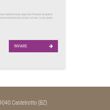
nte al trattamento dei propri Dati Personali da parte di
strumenti automatizzati (e-mail, sms etc.) e non (posta
INVIARE
9040 Castelrotto (BZ)