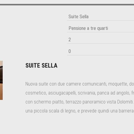
3
14
15
16
10
11
12
0
21
22
23
17
18
19
7
28
29
30
24
25
26
3
4
5
6
31
1
2
cella
Chiudi
Oggi
SUITE SELLA
Nuova suite con due camere comunicanti, moquette, doc
cosmetico, asciugacapelli, scrivania, panca ad angolo, fr
con schermo piatto, terrazzo panoramico vista Dolomiti
una piccola scala di legno, e prevede quindi una barriera