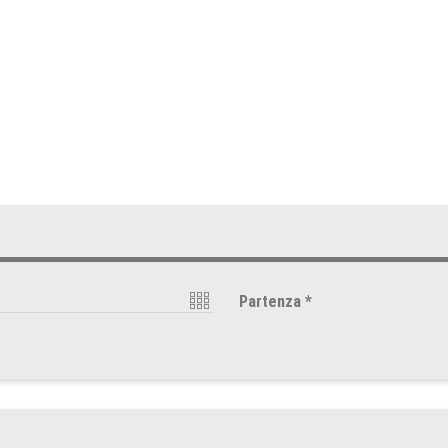
Partenza
*
o
ag
2026
ven
sab
dom
lun
mar
mer
0
31
1
2
27
28
29
6
7
8
9
3
4
5