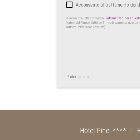
Acconsento al trattamento dei dat
Il sottoscritto, letta e compresa
l’informativa di cui a quest
Naturhotel Panider Sattel per l'invio di comunicazioni prom
cartacea, telefono con operatore).
* obbligatorio
Hotel Pinei ****