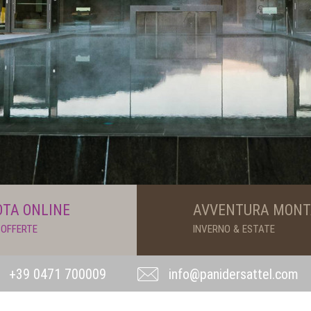
TA ONLINE
AVVENTURA MON
 OFFERTE
INVERNO & ESTATE
+39 0471 700009
info@panidersattel.com