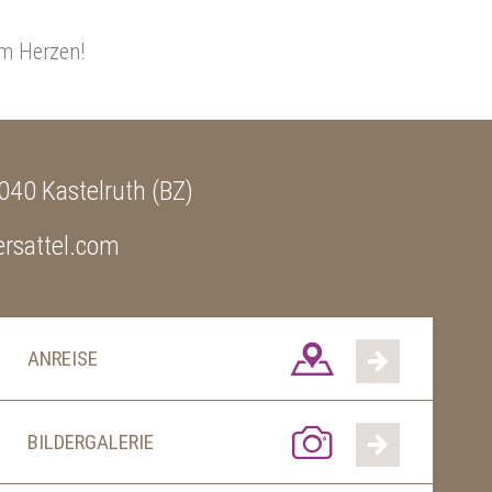
am Herzen!
040 Kastelruth (BZ)
rsattel.com
ANREISE
BILDERGALERIE