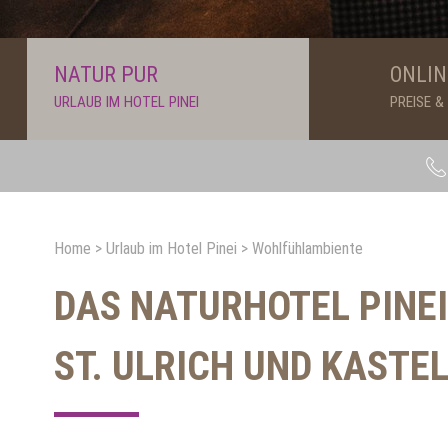
NATUR PUR
ONLIN
URLAUB IM HOTEL PINEI
PREISE 
Home
>
Urlaub im Hotel Pinei
>
Wohlfühlambiente
DAS NATURHOTEL PINE
ST. ULRICH UND KASTE