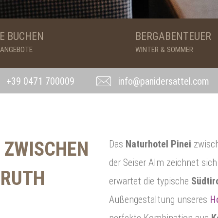
E BUCHEN
BERGABENTEUER
& ANGEBOTE
WINTER & SOMMER
+39 0471 700009
info@panidersattel.com
I ZWISCHEN
Das
Naturhotel Pinei
zwisch
der Seiser Alm zeichnet sic
LRUTH
erwartet die typische
Südtir
Außengestaltung unseres
Ho