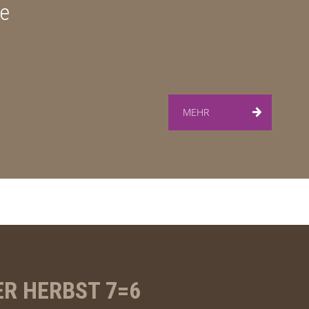
ge
MEHR
R HERBST 7=6