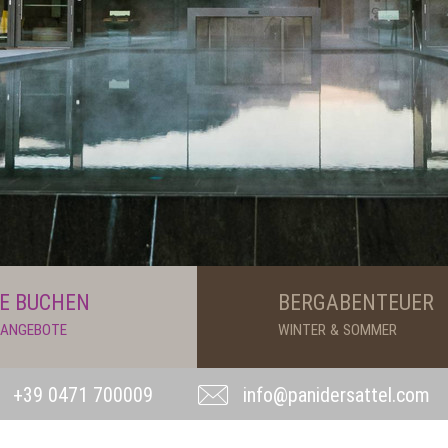
E BUCHEN
BERGABENTEUER
& ANGEBOTE
WINTER & SOMMER
+39 0471 700009
info@panidersattel.com