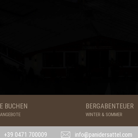
E BUCHEN
BERGABENTEUER
& ANGEBOTE
WINTER & SOMMER
+39 0471 700009
info@panidersattel.com